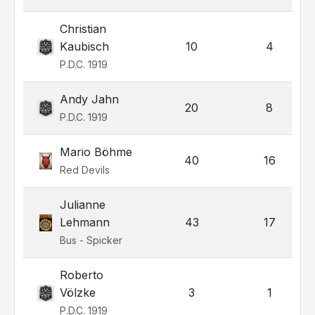
Christian
Kaubisch
10
4
P.D.C. 1919
Andy Jahn
20
8
P.D.C. 1919
Mario Böhme
40
16
Red Devils
Julianne
Lehmann
43
17
Bus - Spicker
Roberto
Völzke
3
1
P.D.C. 1919