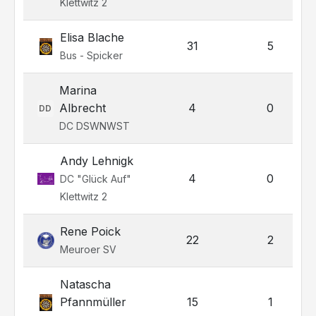
Klettwitz 2
Elisa Blache
31
5
Bus - Spicker
Marina
Albrecht
4
0
DD
DC DSWNWST
Andy Lehnigk
4
0
DC "Glück Auf"
Klettwitz 2
Rene Poick
22
2
Meuroer SV
Natascha
Pfannmüller
15
1