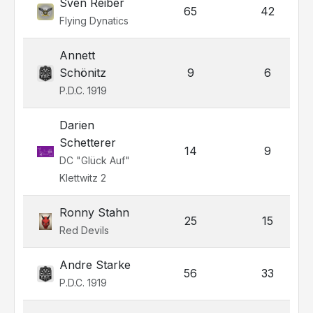
Sven Reiber
65
42
Flying Dynatics
Annett
Schönitz
9
6
P.D.C. 1919
Darien
Schetterer
14
9
DC "Glück Auf"
Klettwitz 2
Ronny Stahn
25
15
Red Devils
Andre Starke
56
33
P.D.C. 1919