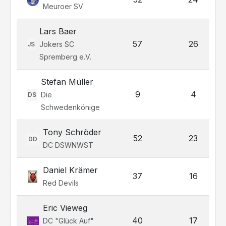
Meuroer SV
Lars Baer
57
26
Jokers SC
JS
Spremberg e.V.
Stefan Müller
9
4
Die
DS
Schwedenkönige
Tony Schröder
52
23
DD
DC DSWNWST
Daniel Krämer
37
16
Red Devils
Eric Vieweg
40
17
DC "Glück Auf"