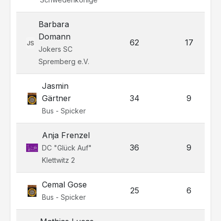
Barbara
Domann
62
17
JS
Jokers SC
Spremberg e.V.
Jasmin
Gärtner
34
9
Bus - Spicker
Anja Frenzel
36
9
DC "Glück Auf"
Klettwitz 2
Cemal Gose
25
6
Bus - Spicker