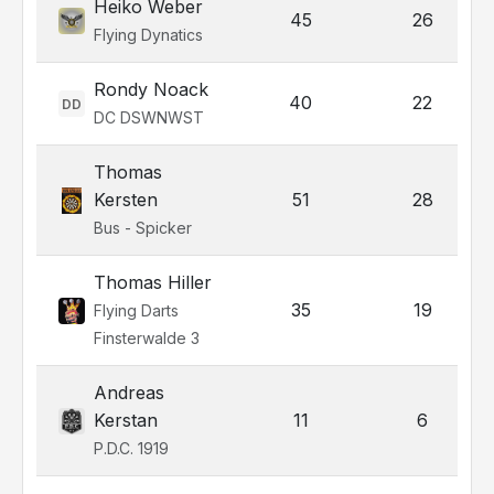
Heiko Weber
45
26
Flying Dynatics
Rondy Noack
40
22
DD
DC DSWNWST
Thomas
Kersten
51
28
Bus - Spicker
Thomas Hiller
35
19
Flying Darts
Finsterwalde 3
Andreas
Kerstan
11
6
P.D.C. 1919