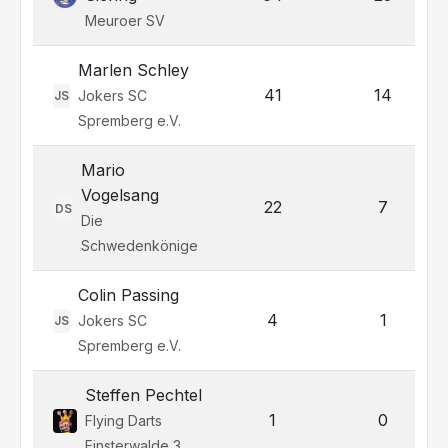
Meuroer SV
Marlen Schley
41
14
Jokers SC
JS
Spremberg e.V.
Mario
Vogelsang
22
7
DS
Die
Schwedenkönige
Colin Passing
4
1
Jokers SC
JS
Spremberg e.V.
Steffen Pechtel
1
0
Flying Darts
Finsterwalde 3