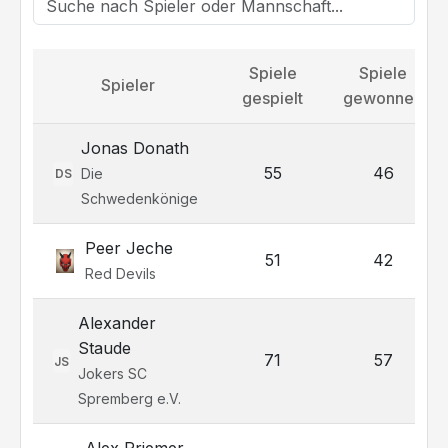
Spiele
Spiele
Spieler
gespielt
gewonnen
Jonas Donath
55
46
Die
DS
Schwedenkönige
Peer Jeche
51
42
Red Devils
Alexander
Staude
71
57
JS
Jokers SC
Spremberg e.V.