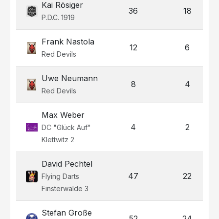
Kai Rösiger
36
18
P.D.C. 1919
Frank Nastola
12
6
Red Devils
Uwe Neumann
8
4
Red Devils
Max Weber
4
2
DC "Glück Auf"
Klettwitz 2
David Pechtel
47
22
Flying Darts
Finsterwalde 3
Stefan Große
52
24