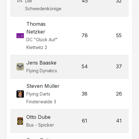
45
32
Die
DS
Schwedenkönige
Thomas
Netzker
78
55
DC "Glück Auf"
Klettwitz 2
Jens Baaske
54
37
Flying Dynatics
Steven Müller
38
26
Flying Darts
Finsterwalde 3
Otto Dube
61
41
Bus - Spicker