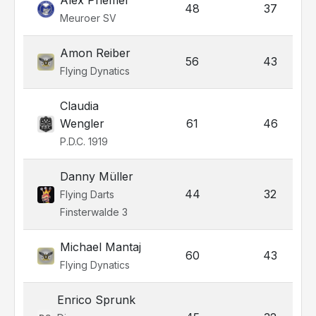
Alex Priemer
48
37
Meuroer SV
Amon Reiber
56
43
Flying Dynatics
Claudia
Wengler
61
46
P.D.C. 1919
Danny Müller
44
32
Flying Darts
Finsterwalde 3
Michael Mantaj
60
43
Flying Dynatics
Enrico Sprunk