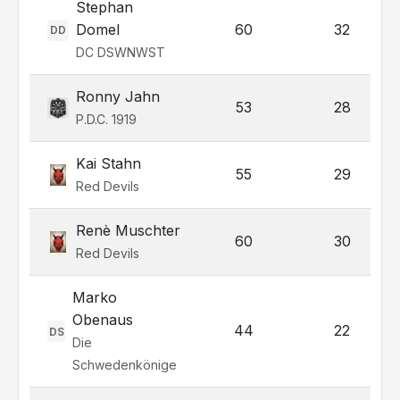
Stephan
Domel
60
32
DD
DC DSWNWST
Ronny Jahn
53
28
P.D.C. 1919
Kai Stahn
55
29
Red Devils
Renè Muschter
60
30
Red Devils
Marko
Obenaus
44
22
DS
Die
Schwedenkönige