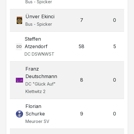
Bus - Spicker
Ünver Ekinci
7
0
Bus - Spicker
Steffen
Atzendorf
58
5
DD
DC DSWNWST
Franz
Deutschmann
8
0
DC "Glück Auf"
Klettwitz 2
Florian
Schurke
9
0
Meuroer SV