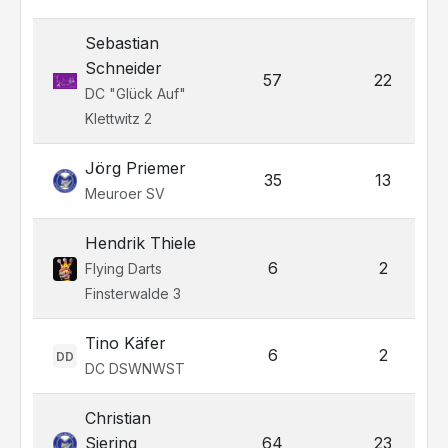
Sebastian
Schneider
57
22
DC "Glück Auf"
Klettwitz 2
Jörg Priemer
35
13
Meuroer SV
Hendrik Thiele
6
2
Flying Darts
Finsterwalde 3
Tino Käfer
6
2
DD
DC DSWNWST
Christian
Siering
64
23