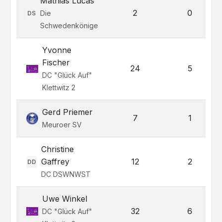
Mathias Lucas
2
0
Die
DS
Schwedenkönige
Yvonne
Fischer
24
5
DC "Glück Auf"
Klettwitz 2
Gerd Priemer
7
1
Meuroer SV
Christine
Gaffrey
12
2
DD
DC DSWNWST
Uwe Winkel
32
6
DC "Glück Auf"