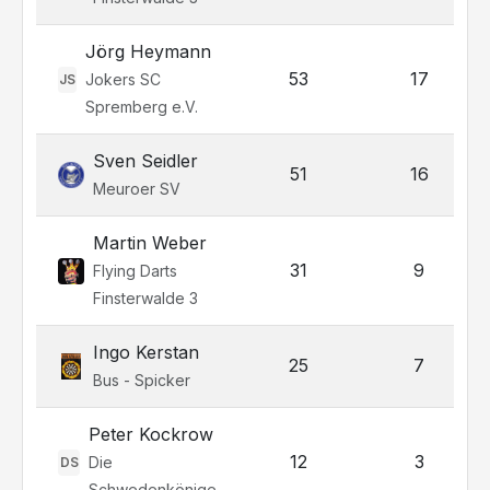
Jörg Heymann
53
17
Jokers SC
JS
Spremberg e.V.
Sven Seidler
51
16
Meuroer SV
Martin Weber
31
9
Flying Darts
Finsterwalde 3
Ingo Kerstan
25
7
Bus - Spicker
Peter Kockrow
12
3
Die
DS
Schwedenkönige