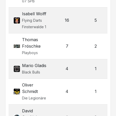
07 SPB
Isabell Wolff
16
5
Flying Darts
Finsterwalde 1
Thomas
Fröschke
7
2
Playboys
Mario Gladis
4
1
Black Bulls
Oliver
Schmidt
4
1
Die Legionäre
David