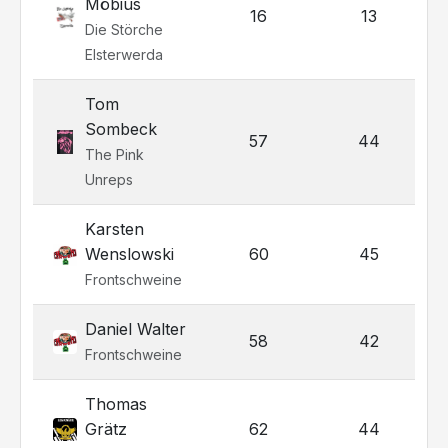
Möbius
16
13
Die Störche
Elsterwerda
Tom
Sombeck
57
44
The Pink
Unreps
Karsten
Wenslowski
60
45
Frontschweine
Daniel Walter
58
42
Frontschweine
Thomas
Grätz
62
44