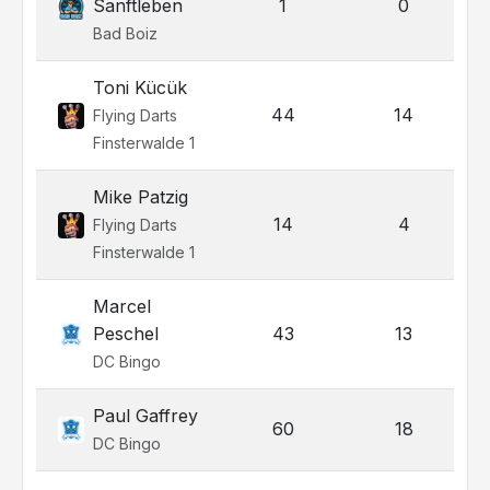
Sanftleben
1
0
Bad Boiz
Toni Kücük
44
14
Flying Darts
Finsterwalde 1
Mike Patzig
14
4
Flying Darts
Finsterwalde 1
Marcel
Peschel
43
13
DC Bingo
Paul Gaffrey
60
18
DC Bingo