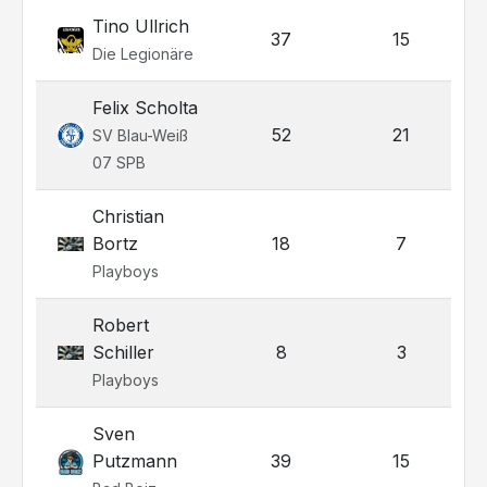
Tino Ullrich
37
15
Die Legionäre
Felix Scholta
52
21
SV Blau-Weiß
07 SPB
Christian
Bortz
18
7
Playboys
Robert
Schiller
8
3
Playboys
Sven
Putzmann
39
15