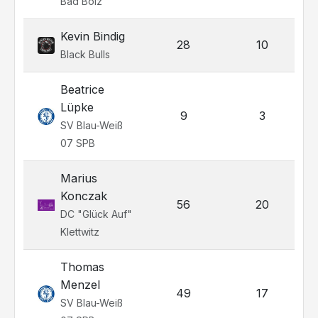
Bad Boiz
Kevin Bindig
28
10
Black Bulls
Beatrice
Lüpke
9
3
SV Blau-Weiß
07 SPB
Marius
Konczak
56
20
DC "Glück Auf"
Klettwitz
Thomas
Menzel
49
17
SV Blau-Weiß