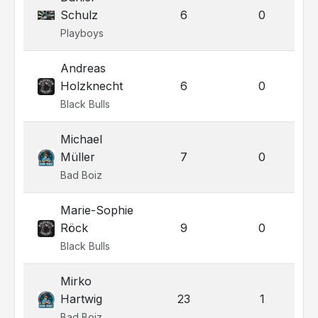
Schulz
6
0
Playboys
Andreas
Holzknecht
6
0
Black Bulls
Michael
Müller
7
0
Bad Boiz
Marie-Sophie
Röck
9
0
Black Bulls
Mirko
Hartwig
23
1
Bad Boiz