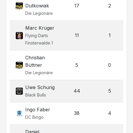
Dutkowiak
17
2
Die Legionäre
Marc Krüger
11
1
Flying Darts
Finsterwalde 1
Christian
Büttner
5
0
Die Legionäre
Uwe Schurig
44
5
Black Bulls
Ingo Faber
38
4
DC Bingo
Daniel