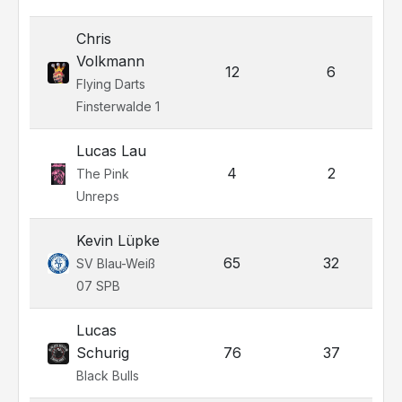
Chris
Volkmann
12
6
Flying Darts
Finsterwalde 1
Lucas Lau
4
2
The Pink
Unreps
Kevin Lüpke
65
32
SV Blau-Weiß
07 SPB
Lucas
Schurig
76
37
Black Bulls