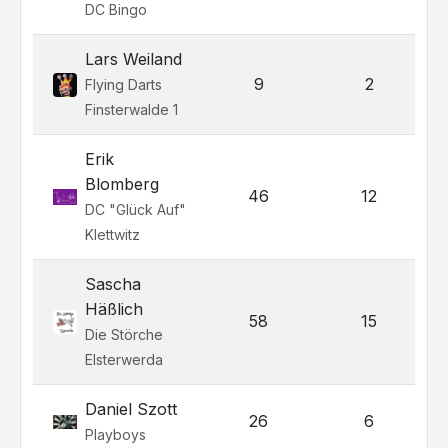
DC Bingo
Lars Weiland
9
2
Flying Darts
Finsterwalde 1
Erik
Blomberg
46
12
DC "Glück Auf"
Klettwitz
Sascha
Häßlich
58
15
Die Störche
Elsterwerda
Daniel Szott
26
6
Playboys