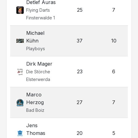
Detlef Auras
25
7
Flying Darts
Finsterwalde 1
Michael
Kühn
37
10
Playboys
Dirk Mager
23
6
Die Störche
Elsterwerda
Marco
Herzog
27
7
Bad Boiz
Jens
Thomas
20
5