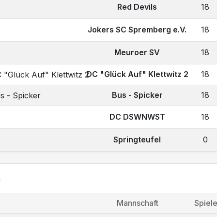
Red Devils
18
Jokers SC Spremberg e.V.
18
Meuroer SV
18
DC "Glück Auf" Klettwitz 2
18
Bus - Spicker
18
DC DSWNWST
18
Springteufel
0
a
Mannschaft
Spiel