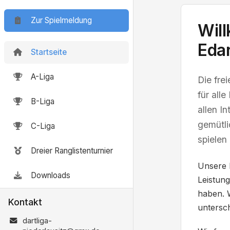
Zur Spielmeldung
Will
Edar
Startseite
A-Liga
Die frei
für all
B-Liga
allen In
gemütli
C-Liga
spielen
Dreier Ranglistenturnier
Unsere L
Downloads
Leistung
haben. W
Kontakt
untersch
dartliga-