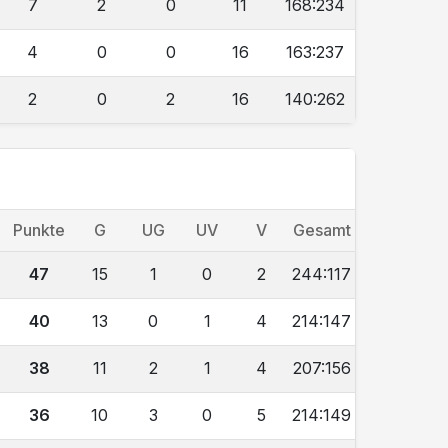
7
2
0
11
168:234
4
0
0
16
163:237
2
0
2
16
140:262
Punkte
G
UG
UV
V
Gesamt
47
15
1
0
2
244:117
40
13
0
1
4
214:147
38
11
2
1
4
207:156
36
10
3
0
5
214:149