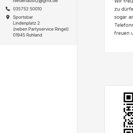
niederlausitz@gmx.de
Wir fre
zu dürf
035752 50010
sogar a
Sportsbar
Lindenplatz 2
Telefo
(neben Partyservice Ringel)
freuen u
01945 Ruhland