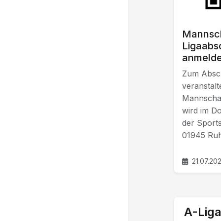
Mannsch
Ligaabsc
anmelde
Zum Absch
veranstalt
Mannschaft
wird im D
der Sports
01945 Ruhl
21.07.20
A-Lig