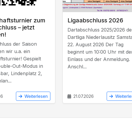
aftsturnier zum
Ligaabschluss 2026
hluss – jetzt
Dartabschluss 2025/2026 de
n!
Dartliga Niederlausitz Samst
luss der Saison
22. August 2026 Der Tag
en wir u.a. ein
beginnt um 10:00 Uhr mit d
sturnier! Gespielt
Einlass und der Anmeldung.
ouble-Out-Modus in
Anschl...
bar, Lindenplatz 2,
an...
26
21.07.2026
Weiterlesen
Weiterle
a