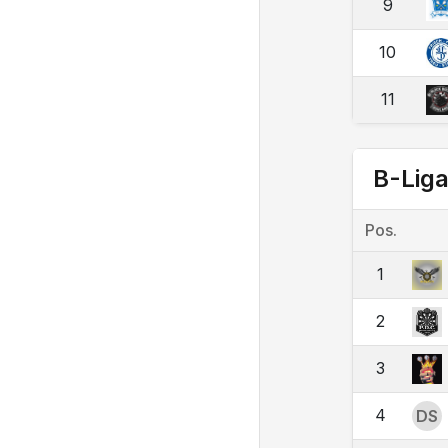
9
10
11
B-Lig
Pos.
1
2
3
4
DS