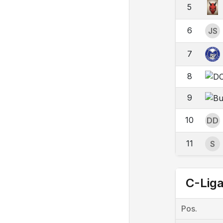
5
6
JS
7
8
9
10
DD
11
S
C-Lig
Pos.