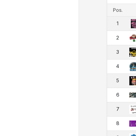
Pos.
1
2
3
4
5
6
7
8