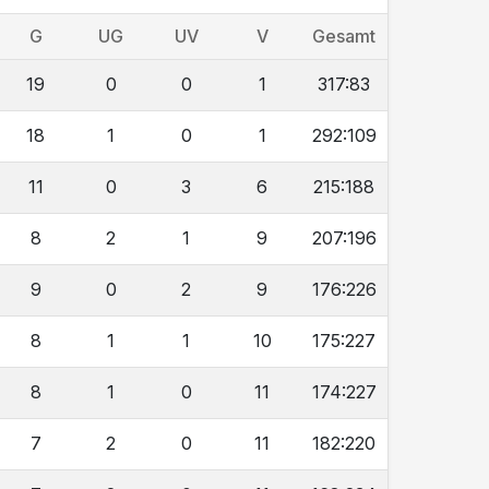
G
UG
UV
V
Gesamt
19
0
0
1
317:83
18
1
0
1
292:109
11
0
3
6
215:188
8
2
1
9
207:196
9
0
2
9
176:226
8
1
1
10
175:227
8
1
0
11
174:227
7
2
0
11
182:220