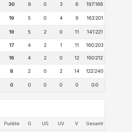
30
9
0
3
6
197:166
19
5
0
4
9
163:201
19
5
2
0
11
141:221
17
4
2
1
11
160:203
16
4
2
0
12
150:212
8
2
0
2
14
122:240
0
0
0
0
0
0:0
e
Punkte
G
UG
UV
V
Gesamt