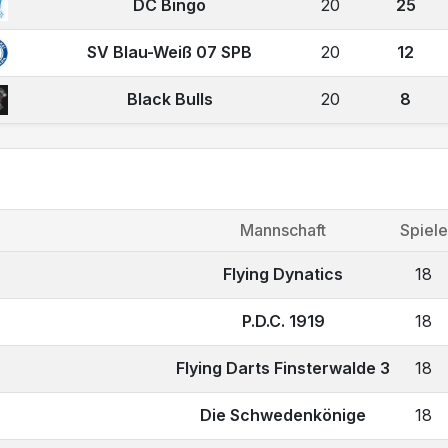
DC Bingo
20
25
SV Blau-Weiß 07 SPB
20
12
Black Bulls
20
8
a
Mannschaft
Spiele
Flying Dynatics
18
P.D.C. 1919
18
Flying Darts Finsterwalde 3
18
Die Schwedenkönige
18