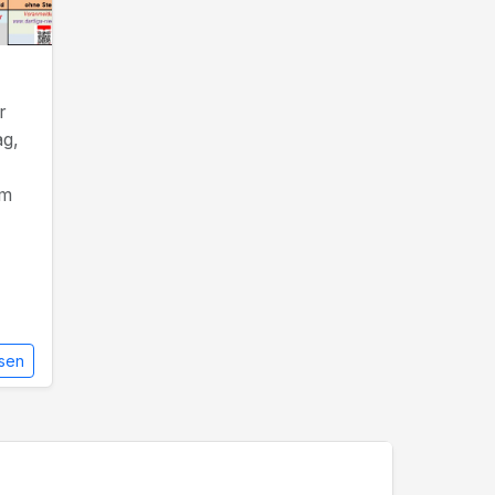
r
ag,
em
sen